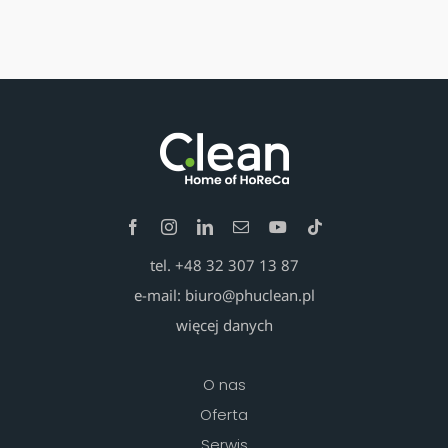
tel. +48 32 307 13 87
e-mail:
biuro@phuclean.pl
więcej danych
O nas
Oferta
Serwis